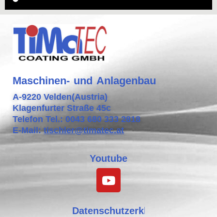
Maschinen- und Anlagenbau
A-9220 Velden(Austria)
Klagenfurter Straße 45c
Telefon Tel.: 0043 680 333 2818
E-Mail:
tischler@timatec.at
Youtube
Datenschutzerklärung